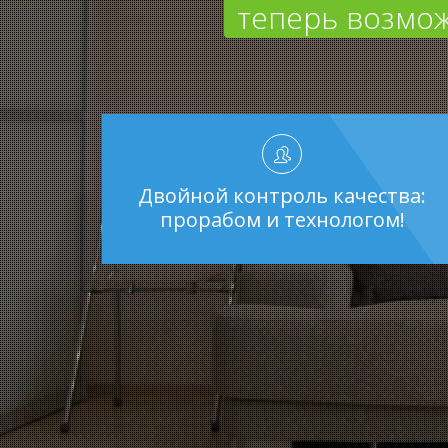
теперь возмож
Двойной контроль качества:
прорабом и технологом!