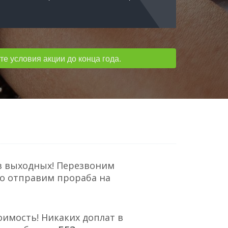
е условия акции до конца года.
з выходных! Перезвоним
но отправим прораба на
оимость! Никаких доплат в