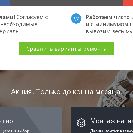
лами!
Согласуем с
Работаем чисто и
е необходимые
и с минимумом ш
териалы
вывозим весь му
Сравнить варианты ремонта
Акция! Только до конца месяца!
атно
Монтаж натяж
вщиков и выбор
Дарим монтаж натяжн