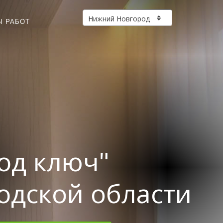
Ы РАБОТ
од ключ"
одской области