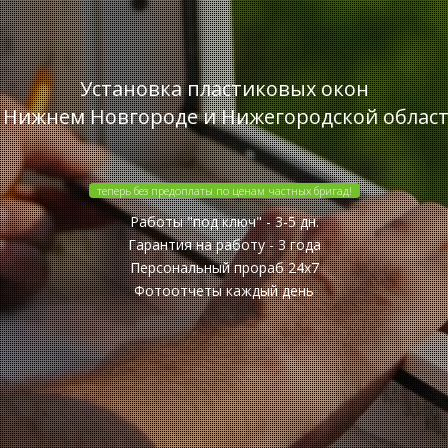
Установка пластиковых окон
 Нижнем Новгороде и Нижегородской облас
теперь без предоплаты по ценам частных бригад!
Работы "под ключ" - 3-5 дн.
Гарантия на работу - 3 года
Персональный прораб 24x7
Фотоотчеты каждый день