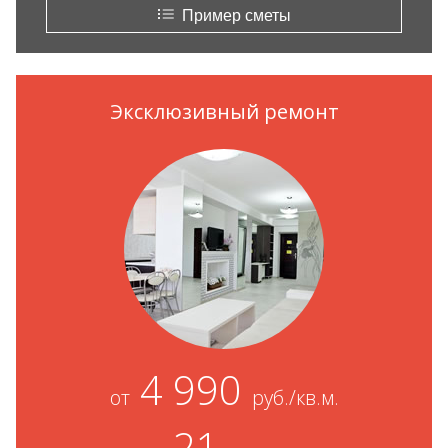
Пример сметы
Эксклюзивный ремонт
4 990
от
руб./кв.м.
21