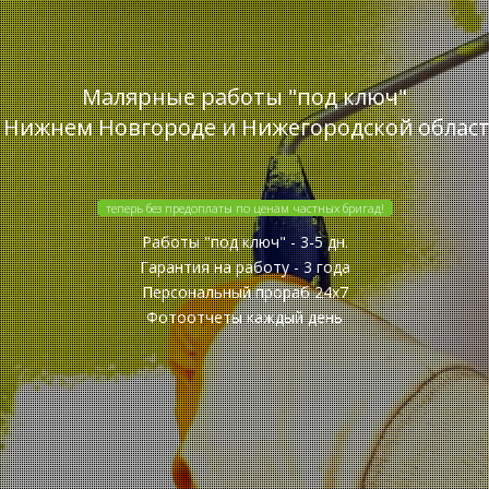
Малярные работы "под ключ"
 Нижнем Новгороде и Нижегородской облас
теперь без предоплаты по ценам частных бригад!
Работы "под ключ" - 3-5 дн.
Гарантия на работу - 3 года
Персональный прораб 24x7
Фотоотчеты каждый день