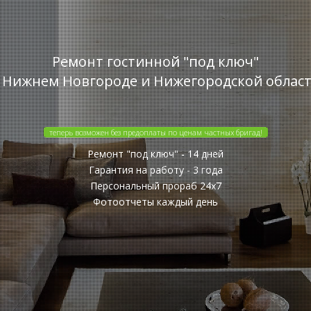
Ремонт гостинной "под ключ"
 Нижнем Новгороде и Нижегородской облас
теперь возможен без предоплаты по ценам частных бригад!
Ремонт "под ключ" - 14 дней
Гарантия на работу - 3 года
Персональный прораб 24x7
Фотоотчеты каждый день