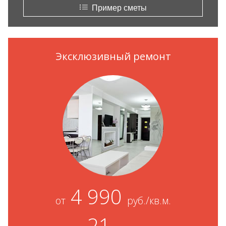
Пример сметы
Эксклюзивный ремонт
4 990
от
руб./кв.м.
21