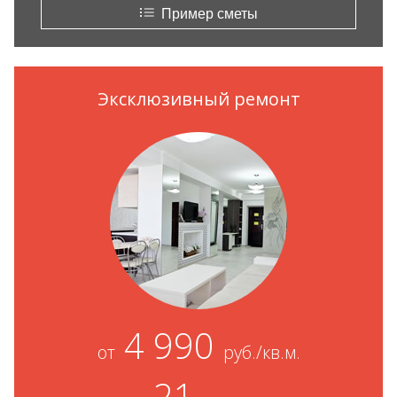
Пример сметы
Эксклюзивный ремонт
4 990
от
руб./кв.м.
21