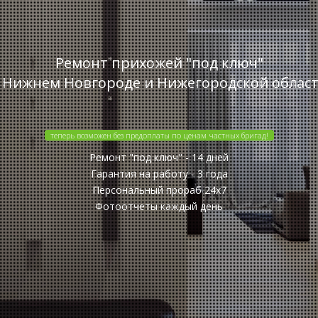
Ремонт прихожей "под ключ"
 Нижнем Новгороде и Нижегородской облас
теперь возможен без предоплаты по ценам частных бригад!
Ремонт "под ключ" - 14 дней
Гарантия на работу - 3 года
Персональный прораб 24x7
Фотоотчеты каждый день