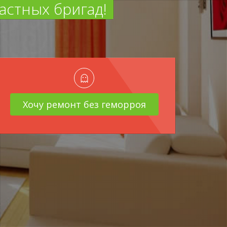
астных бригад!
Хочу ремонт без геморроя