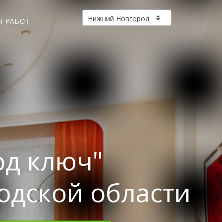
Ы РАБОТ
од ключ"
одской области