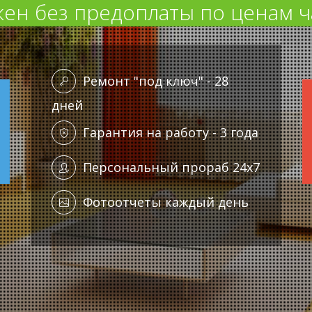
ен без предоплаты по ценам ч
Ремонт "под ключ" - 28
дней
Гарантия на работу - 3 года
Персональный прораб 24x7
Фотоотчеты каждый день