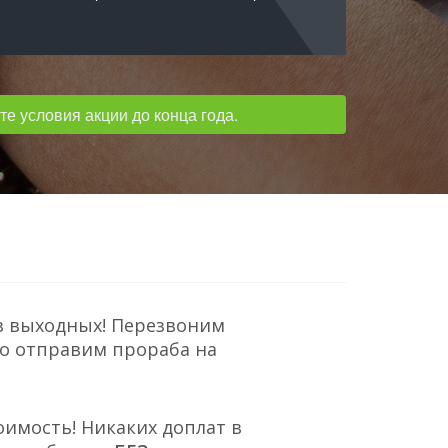
е условия акции до конца года.
з выходных! Перезвоним
но отправим прораба на
оимость! Никаких доплат в